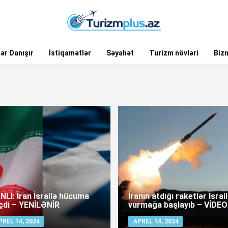
ər Danışır
İstiqamətlər
Səyahət
Turizm növləri
Biz
NLI: İran İsrailə hücuma
İranın atdığı raketlər İsrail
çdi – YENİLƏNİR
vurmağa başlayıb – VİDEO
PREL 14, 2024
APREL 14, 2024