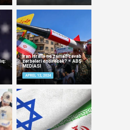
İran İsrailə nə zaman cavab
ıq:
zərbələri endirəcək? – ABŞ
MEDİASI
APREL 12, 2024