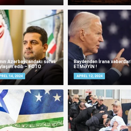
anın Azərbaycandakı səfiri
Baydendən İrana xəbərdarl
ylaşım edib – FOTO
ETMƏYİN !
PREL 14, 2024
APREL 12, 2024