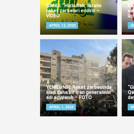
CANLI: “Hizbullah” İsrailə
İr
raket zərbələri endirir –
xə
VİDEO
üç
APREL 12, 2024
A
YENİLƏNİR: Raket zərbəsində
“G
ölən daha bir İran generalının
Qə
adı açıqlanıb – FOTO
da
APREL 1, 2024
M