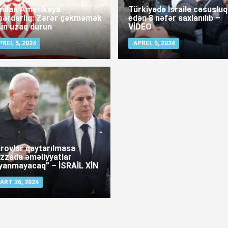
andan Amerikaya
Türkiyədə İsrailə cəsusluq
bərdarlıq: Zərər çəkməmək
edən 8 nəfər saxlanılıb –
ün uzaq durun
VİDEO
PREL 5, 2024
APREL 5, 2024
irovlar qaytarılmasa
zzada əməliyyatlar
yanmayacaq” – İSRAİL XİN
ART 26, 2024