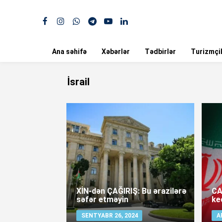
Ana səhifə
Xəbərlər
Tədbirlər
Turizmçil
İsrail
XİN-dən ÇAĞIRIŞ: Bu ərazilərə
CA
səfər etməyin
ke
SENTYABR 26, 2024
A