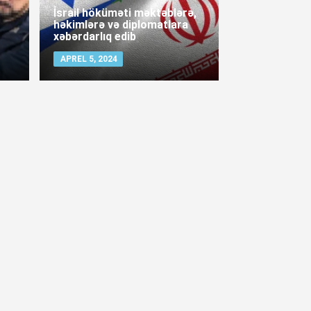
İsrail höküməti məktəblərə,
həkimlərə və diplomatlara
xəbərdarlıq edib
APREL 5, 2024