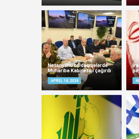
Netanyahu bu dəqiqələrdə
İr
Müharibə Kabinetini çağırıb
pa
APREL 14, 2024
A