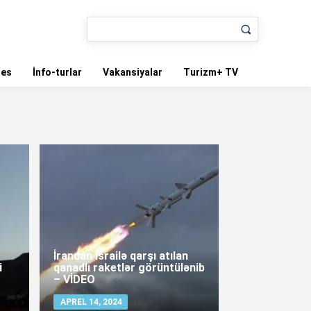
nes
İnfo-turlar
Vakansiyalar
Turizm+ TV
İrandan İsrailə qarşı atılan
i
qanadlı raketlər görüntülənib
– VİDEO
APREL 14, 2024