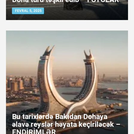
FEVRAL 5, 2025
Bu tarixlərdə Bakıdan Dohaya
əlavə reyslər həyata keçiriləcək –
ENDİRİMLƏR