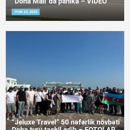
“Doha Mall”da panika – VİDEO
İYUN 23, 2025
“Jeluxe Travel” 50 nəfərlik növbəti
Doha turu təşkil edib – FOTOLAR