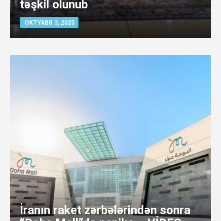
təşkil olunub
OKTYABR 3, 2025
İranın raket zərbələrindən sonra