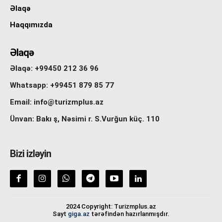
Əlaqə
Haqqımızda
Əlaqə
Əlaqə: +99450 212 36 96
Whatsapp: +99451 879 85 77
Email: info@turizmplus.az
Ünvan: Bakı ş, Nəsimi r. S.Vurğun küç. 110
Bizi izləyin
2024 Copyright: Turizmplus.az
Sayt
giga.az
tərəfindən hazırlanmışdır.