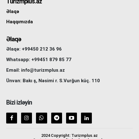
Turizmplus.az
Əlaqə
Haqqımızda
Əlaqə
Əlaqə: +99450 212 36 96
Whatsapp: +99451 879 85 77
Email: info@turizmplus.az
Ünvan: Bakı ş, Nəsimi r. S.Vurğun küç. 110
Bizi izləyin
2024 Copyright: Turizmplus.az