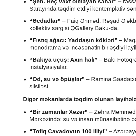
“Şeh. Heç vaxt olmayan səhər”
– rəss
Sarayında təqdim etdiyi kontemplativ sənə
“Əcdadlar”
– Faiq Əhməd, Rəşad Ələkb
kollektiv sərgisi QGallery Baku-da.
“Fıstıq ağacı: Yaddaşın kökləri”
– Maqs
monodrama və incəsənətin birləşdiyi layi
“Bakıya uçuş: Axın halı”
– Bakı Fotoqra
instalyasiyalar.
“Od, su və öpüşlər”
– Ramina Səadətxan
silsiləsi.
Digər məkanlarda təqdim olunan layihəl
“Bir zamanlar Xəzər”
– Zəhra Məmmədov
Mərkəzində; su və insan münasibətinə bə
“Tofiq Cavadovun 100 illiyi”
– Azərbayc