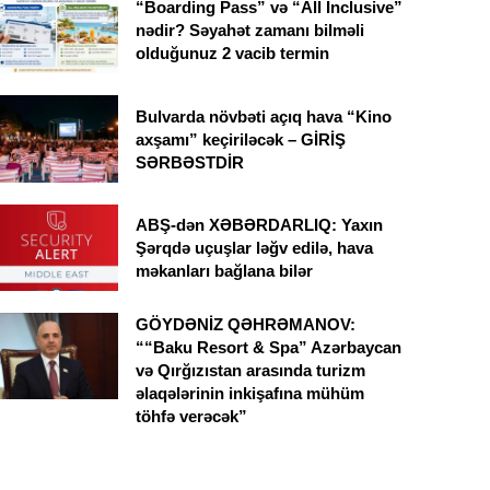
“Boarding Pass” və “All Inclusive”
nədir? Səyahət zamanı bilməli
olduğunuz 2 vacib termin
Bulvarda növbəti açıq hava “Kino
axşamı” keçiriləcək – GİRİŞ
SƏRBƏSTDİR
ABŞ-dən XƏBƏRDARLIQ: Yaxın
Şərqdə uçuşlar ləğv edilə, hava
məkanları bağlana bilər
GÖYDƏNİZ QƏHRƏMANOV:
““Baku Resort & Spa” Azərbaycan
və Qırğızıstan arasında turizm
əlaqələrinin inkişafına mühüm
töhfə verəcək”