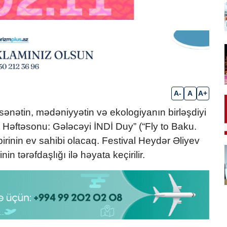
A-
A
A+
ənətin, mədəniyyətin və ekologiyanın birləşdiyi
 Həftəsonu: Gələcəyi İNDİ Duy” (“Fly to Baku.
inin ev sahibi olacaq. Festival Heydər Əliyev
in tərəfdaşlığı ilə həyata keçirilir.