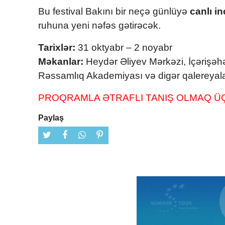
Bu festival Bakını bir neçə günlüyə
canlı i
ruhuna yeni nəfəs gətirəcək.
Tarixlər:
31 oktyabr – 2 noyabr
Məkanlar:
Heydər Əliyev Mərkəzi, İçərişəh
Rəssamlıq Akademiyası və digər qalereyal
PROQRAMLA ƏTRAFLI TANIŞ OLMAQ ÜÇ
Paylaş