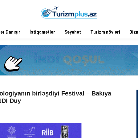
ər Danışır
İstiqamətlər
Səyahət
Turizm növləri
Biz
logiyanın birləşdiyi Festival – Bakıya
NDİ Duy