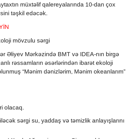
aytaxtın müxtəlif qalereyalarında 10-dan çox
sini təşkil edəcək.
YİN
oloji mövzulu sərgi
dər Əliyev Mərkəzində BMT və IDEA-nın birgə
lı rəssamların əsərlərindən ibarət ekoloji
olunmuş “Mənim dənizlərim, Mənim okeanlarım”
ri olacaq.
əcək sərgi su, yaddaş və təmizlik anlayışlarını