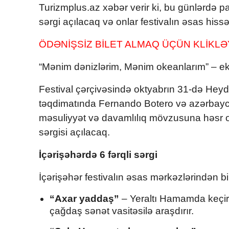
Turizmplus.az xəbər verir ki, bu günlərdə p
sərgi açılacaq və onlar festivalın əsas hissə
ÖDƏNİŞSİZ BİLET ALMAQ ÜÇÜN KLİKLƏ
“Mənim dənizlərim, Mənim okeanlarım” – ek
Festival çərçivəsində oktyabrın 31-də Hey
təqdimatında Fernando Botero və azərbaycan
məsuliyyət və davamlılıq mövzusuna həsr 
sərgisi açılacaq.
İçərişəhərdə 6 fərqli sərgi
İçərişəhər festivalın əsas mərkəzlərindən bi
“Axar yaddaş”
– Yeraltı Hamamda keçiril
çağdaş sənət vasitəsilə araşdırır.