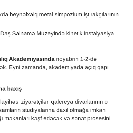
kda beynəlxalq metal simpozium iştirakçılarının
Daş Salnamə Muzeyində kinetik instalyasiya.
lıq Akademiyasında
noyabrın 1-2-də
cək. Eyni zamanda, akademiyada açıq qapı
na baxış
ihəsi ziyarətçiləri qalereya divarlarının o
samların studiyalarına daxil olmağa imkan
ı məkanları kəşf edəcək və sənət prosesini