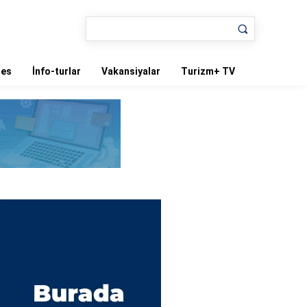
nes
İnfo-turlar
Vakansiyalar
Turizm+ TV