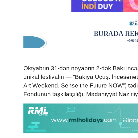
Oktyabrın 31-dən noyabrın 2-dək Bakı incəs
unikal festivalın — “Bakıya Uçuş. İncəsənət
Art Weekend. Sense the Future NOW”) tədbir
Fondunun təşkilatçılığı, Mədəniyyət Nazirliyin