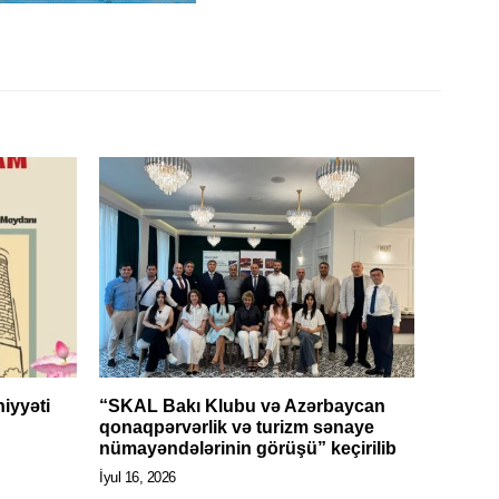
iyyəti
“SKAL Bakı Klubu və Azərbaycan
qonaqpərvərlik və turizm sənaye
nümayəndələrinin görüşü” keçirilib
İyul 16, 2026