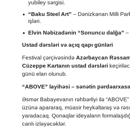
yubiley sərgisi.
“Baku Steel Art”
– Dənizkənarı Milli Par
işləri.
Elvin Nəbizadənin “Sonuncu dalğa”
– 
Ustad dərsləri və açıq qapı günləri
Festival çərçivəsində
Azərbaycan Rəssam
Cüzeppe Kartanın ustad dərsləri
keçirilə
günü elan olunub.
“ABOVE” layihəsi – sənətin pərdəarxası
Əsmər Babayevanın rəhbərliyi ilə “ABOVE” lay
üzünə apararaq, müasir heykəltaraş və rəs
yaradacaq. Qonaqlar ideyaların formalaşdığ
canlı izləyəcəklər.