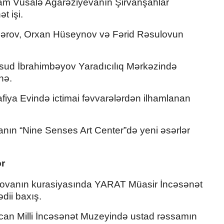
am Vüsalə Ağarəziyevanın Şirvanşahlar
t işi.
ərov, Orxan Hüseynov və Fərid Rəsulovun
ud İbrahimbəyov Yaradıcılıq Mərkəzində
hə.
fiya Evində ictimai fəvvarələrdən ilhamlanan
ın “Nine Senses Art Center”də yeni əsərlər
ər
anın kurasiyasında YARAT Müasir İncəsənət
dii baxış.
an Milli İncəsənət Muzeyində ustad rəssamın