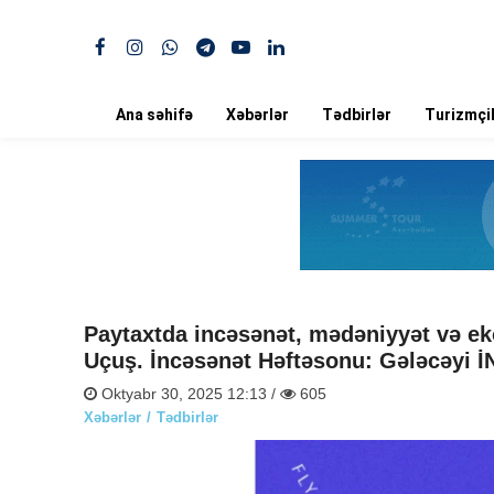
Ana səhifə
Xəbərlər
Tədbirlər
Turizmçil
Paytaxtda incəsənət, mədəniyyət və eko
Uçuş. İncəsənət Həftəsonu: Gələcəyi İ
Oktyabr 30, 2025 12:13 /
605
Xəbərlər
Tədbirlər