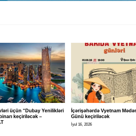
ləri üçün “Dubay Yenilikləri
İçərişəhərdə Vyetnam Mədən
inarı keçiriləcək –
Günü keçiriləcək
AT
İyul 16, 2026