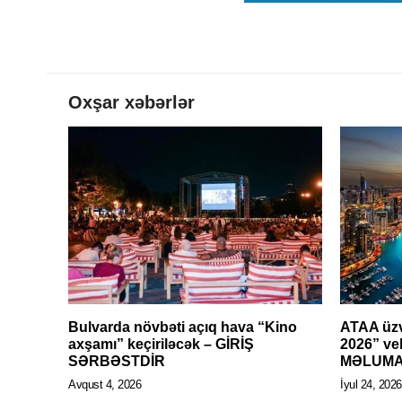
Oxşar xəbərlər
Bulvarda növbəti açıq hava “Kino
ATAA üzv
axşamı” keçiriləcək – GİRİŞ
2026” veb
SƏRBƏSTDİR
MƏLUM
Avqust 4, 2026
İyul 24, 2026