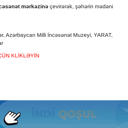
ncəsənət mərkəzinə
çevirərək, şəhərin mədəni
ər, Azərbaycan Milli İncəsənət Muzeyi, YARAT,
ar
ÜN KLİKLƏYİN