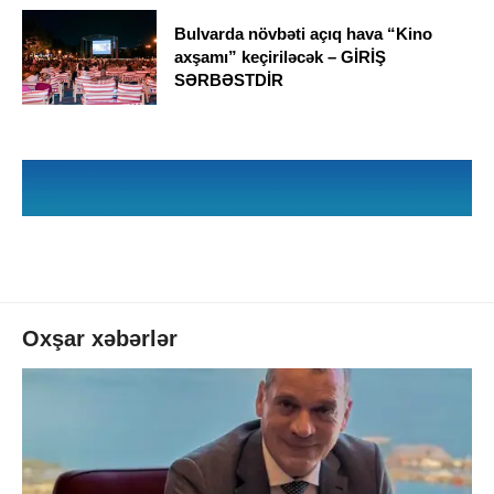
Bulvarda növbəti açıq hava “Kino
axşamı” keçiriləcək – GİRİŞ
SƏRBƏSTDİR
Oxşar xəbərlər