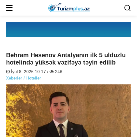
Bəhram Həsənov Antalyanın ilk 5 ulduzlu
hotelində yüksək vəzifəyə təyin edilib
İyul 8, 2026 10:17 /
246
Xəbərlər
Hotellər