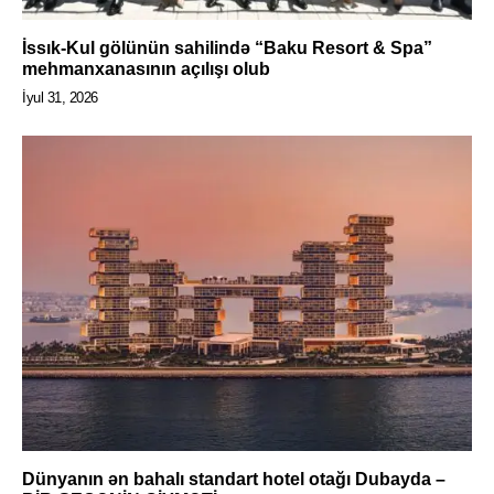
İssık-Kul gölünün sahilində “Baku Resort & Spa”
mehmanxanasının açılışı olub
İyul 31, 2026
Dünyanın ən bahalı standart hotel otağı Dubayda –