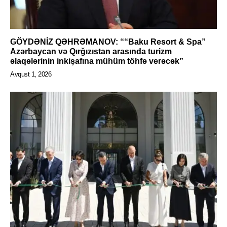
GÖYDƏNİZ QƏHRƏMANOV: ““Baku Resort & Spa”
Azərbaycan və Qırğızıstan arasında turizm
əlaqələrinin inkişafına mühüm töhfə verəcək”
Avqust 1, 2026