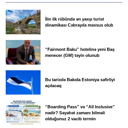
İlin ilk rübündə ən yaxşı turist
dinamikası Cəbrayıla məxsus olub
“Fairmont Baku” hotelinə yeni Baş
menecer (GM) təyin olunub
Bu tarixdə Bakıda Estoniya səfirliyi
açılacaq
“Boarding Pass” və “All Inclusive”
nədir? Səyahət zamanı bilməli
olduğunuz 2 vacib termin