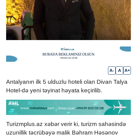
A-
A
A+
Antalyanın ilk 5 ulduzlu hoteli olan Divan Talya
Hotel-də yeni təyinat həyata keçirilib.
Turizmplus.az xəbər verir ki, turizm sahəsində
uzunillik təcrübəyə malik Bəhram Həsənov