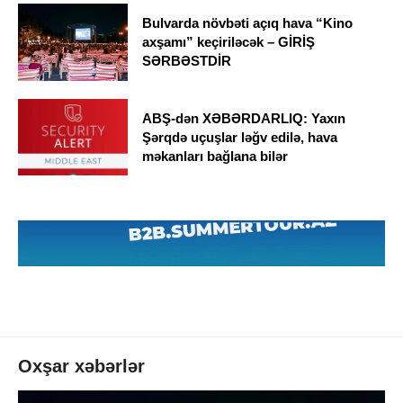
Bulvarda növbəti açıq hava “Kino
axşamı” keçiriləcək – GİRİŞ
SƏRBƏSTDİR
ABŞ-dən XƏBƏRDARLIQ: Yaxın
Şərqdə uçuşlar ləğv edilə, hava
məkanları bağlana bilər
Oxşar xəbərlər