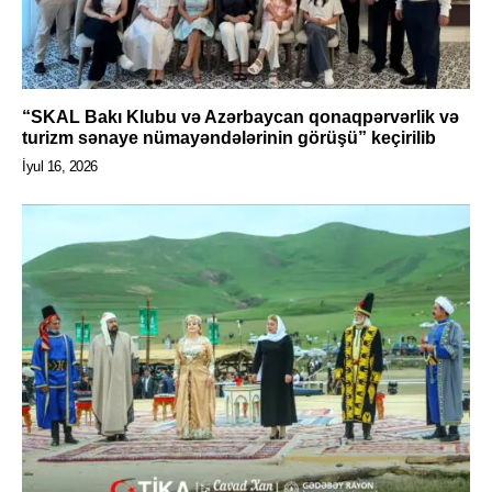
“SKAL Bakı Klubu və Azərbaycan qonaqpərvərlik və
turizm sənaye nümayəndələrinin görüşü” keçirilib
İyul 16, 2026