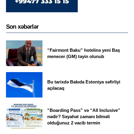
Son xəbərlər
“Fairmont Baku” hotelinə yeni Baş
menecer (GM) təyin olunub
Bu tarixdə Bakıda Estoniya səfirliyi
açılacaq
“Boarding Pass” və “All Inclusive”
nədir? Səyahət zamanı bilməli
olduğunuz 2 vacib termin