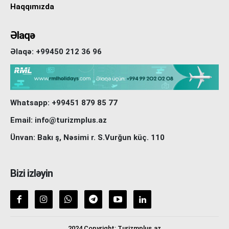
Haqqımızda
Əlaqə
Əlaqə: +99450 212 36 96
Whatsapp: +99451 879 85 77
Email: info@turizmplus.az
Ünvan: Bakı ş, Nəsimi r. S.Vurğun küç. 110
Bizi izləyin
2024 Copyright: Turizmplus.az