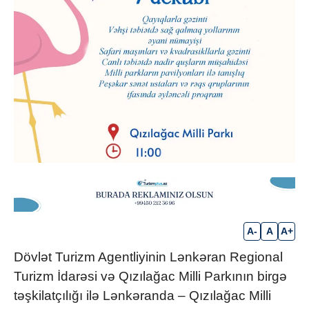
A-
A
A+
Dövlət Turizm Agentliyinin Lənkəran Regional
Turizm İdarəsi və Qızılağac Milli Parkının birgə
təşkilatçılığı ilə Lənkəranda – Qızılağac Milli