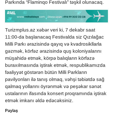
Parkında “Flaminqo Festivalı” təşkil olunacaq.
Turizmplus.az xəbər veri ki, 7 dekabr saat
11:00-da başlanacaq Festivalda siz Qızılağac
Milli Parkı ərazisində qayıq və kvadrosikllarla
gəzmək, körfəz ərazisində quş koloniyalarını
müşahidə etmək, körpə balıqların körfəzə
buraxılmasında iştirak etmək, respublikamızda
fəaliyyət göstərən bütün Milli Parkların
pavilyonları ilə tanış olmaq, vəhşi təbiətdə sağ
qalmaq yollarını öyrənmək və peşəkar sənət
ustalarının ifasında konsert proqramında iştirak
etmək imkanı əldə edəcəksiniz.
Paylaş