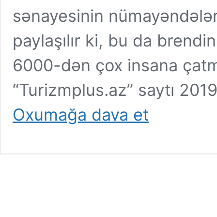
sənayesinin nümayəndələri
paylaşılır ki, bu da brendi
6000-dən çox insana çatm
“Turizmplus.az” saytı 2019-
Turizm
Oxumağa dava et
sektorunun
ən
çox
oxunan
xəbər
saytında
reklamınız
olsun
!