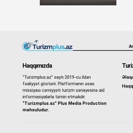
An
Haqqımızda
Turi
“Turizmplus.az” saytı 2019-cu ildən
Əlaq
fəaliyyət göstərir. Platformanın əsas
Haqq
missiyası cəmiyyəti turizm sənayesinə aid
informasiyalarla təmin etməkdir.
“Turizmplus.az” Plus Media Production
məhsuludur.