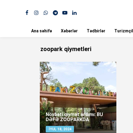
Ana səhifə
Xəbərlər
Tədbirlər
Turizmçil
zoopark qiymetleri
Növbəti qiymət ardımı: BU
DƏFƏ ZOOPARKDA
İYUL 18, 2024