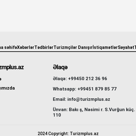
a səhifə
Xəbərlər
Tədbirlər
Turizmçilər Danışır
İstiqamətlər
Səyahət
zmplus.az
Əlaqə
Əlaqə: +99450 212 36 96
ə
ımızda
Whatsapp: +99451 879 85 77
Email: info@turizmplus.az
Ünvan: Bakı ş, Nəsimi r. S.Vurğun küç.
110
2024 Copyright: Turizmplus.az