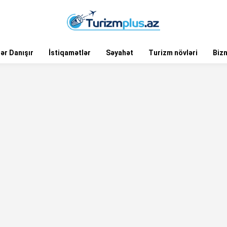
ər Danışır
İstiqamətlər
Səyahət
Turizm növləri
Biz