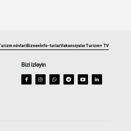
Turizm növləri
Biznes
İnfo-turlar
Vakansiyalar
Turizm+ TV
Bizi izləyin