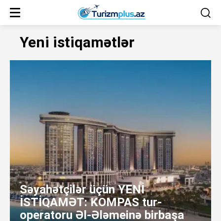
Yeni istiqamətlər
Səyahətçilər üçün YENİ
İSTİQAMƏT: KOMPAS tur-
operatoru Əl-Ələmeinə birbaşa