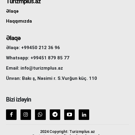
Turizmplus.az
Əlaqə
Haqqımızda
Əlaqə
Əlaqə: +99450 212 36 96
Whatsapp: +99451 879 85 77
Email: info@turizmplus.az
Ünvan: Bakı ş, Nəsimi r. S.Vurğun küç. 110
Bizi izləyin
2024 Copyright: Turizmplus.az