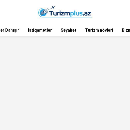
ər Danışır
İstiqamətlər
Səyahət
Turizm növləri
Biz