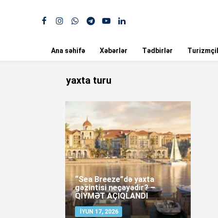
Ana səhifə
Xəbərlər
Tədbirlər
Turizmçil
yaxta turu
“Sea Breeze”də yaxta
gəzintisi neçəyədir? –
QİYMƏT AÇIQLANDI
İYUN 17, 2026