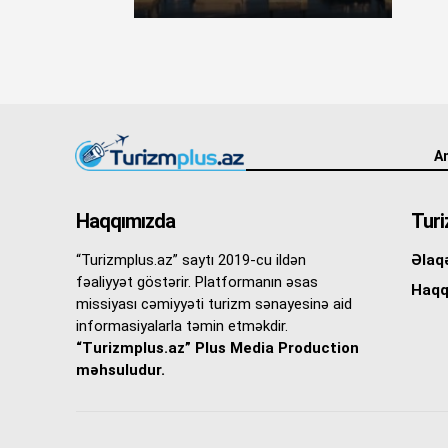
An
Haqqımızda
Turi
“Turizmplus.az” saytı 2019-cu ildən
Əlaq
fəaliyyət göstərir. Platformanın əsas
Haqq
missiyası cəmiyyəti turizm sənayesinə aid
informasiyalarla təmin etməkdir.
“Turizmplus.az” Plus Media Production
məhsuludur.