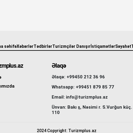
a səhifə
Xəbərlər
Tədbirlər
Turizmçilər Danışır
İstiqamətlər
Səyahət
zmplus.az
Əlaqə
Əlaqə: +99450 212 36 96
ə
ımızda
Whatsapp: +99451 879 85 77
Email: info@turizmplus.az
Ünvan: Bakı ş, Nəsimi r. S.Vurğun küç.
110
2024 Copyright: Turizmplus.az