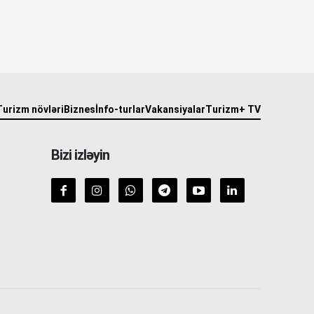
Turizm növləri
Biznes
İnfo-turlar
Vakansiyalar
Turizm+ TV
Bizi izləyin