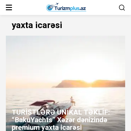
yaxta icarəsi
TURİSTLƏRƏ UNİKAL TƏKLİF:
“BakuYachts” Xəzər dənizində
premium yaxta icarəsi