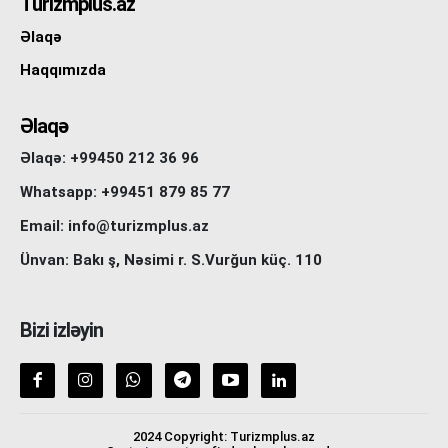
Turizmplus.az
Əlaqə
Haqqımızda
Əlaqə
Əlaqə: +99450 212 36 96
Whatsapp: +99451 879 85 77
Email: info@turizmplus.az
Ünvan: Bakı ş, Nəsimi r. S.Vurğun küç. 110
Bizi izləyin
2024 Copyright: Turizmplus.az