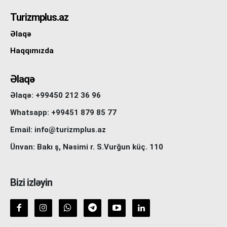
Turizmplus.az
Əlaqə
Haqqımızda
Əlaqə
Əlaqə: +99450 212 36 96
Whatsapp: +99451 879 85 77
Email: info@turizmplus.az
Ünvan: Bakı ş, Nəsimi r. S.Vurğun küç. 110
Bizi izləyin