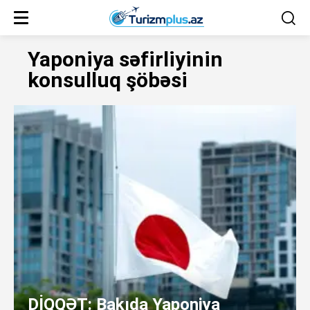
Yaponiya səfirliyinin
konsulluq şöbəsi
DİQQƏT: Bakıda Yaponiya