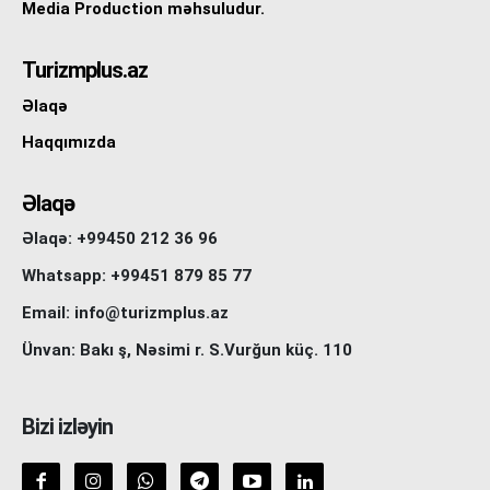
Media Production məhsuludur.
Turizmplus.az
Əlaqə
Haqqımızda
Əlaqə
Əlaqə: +99450 212 36 96
Whatsapp: +99451 879 85 77
Email: info@turizmplus.az
Ünvan: Bakı ş, Nəsimi r. S.Vurğun küç. 110
Bizi izləyin