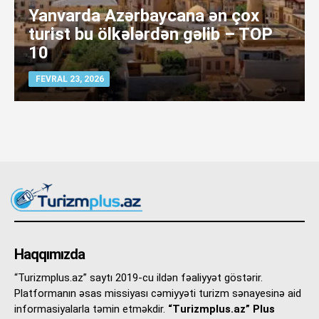
Yanvarda Azərbaycana ən çox
turist bu ölkələrdən gəlib – TOP
10
FEVRAL 23, 2026
Haqqımızda
“Turizmplus.az” saytı 2019-cu ildən fəaliyyət göstərir.
Platformanın əsas missiyası cəmiyyəti turizm sənayesinə aid
informasiyalarla təmin etməkdir.
“Turizmplus.az” Plus