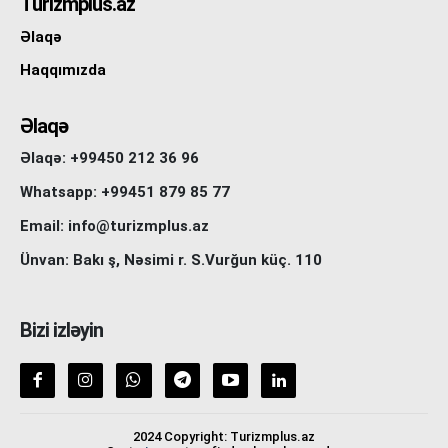
Turizmplus.az
Əlaqə
Haqqımızda
Əlaqə
Əlaqə: +99450 212 36 96
Whatsapp: +99451 879 85 77
Email: info@turizmplus.az
Ünvan: Bakı ş, Nəsimi r. S.Vurğun küç. 110
Bizi izləyin
2024 Copyright: Turizmplus.az