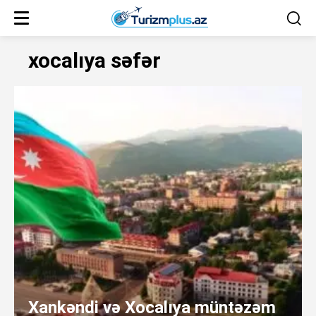
xocalıya səfər
Xankəndi və Xocalıya müntəzəm