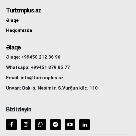
Turizmplus.az
Əlaqə
Haqqımızda
Əlaqə
Əlaqə: +99450 212 36 96
Whatsapp: +99451 879 85 77
Email: info@turizmplus.az
Ünvan: Bakı ş, Nəsimi r. S.Vurğun küç. 110
Bizi izləyin