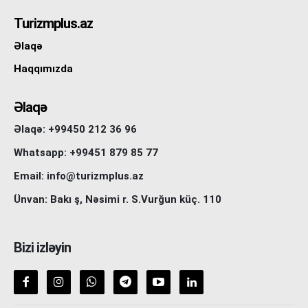
Turizmplus.az
Əlaqə
Haqqımızda
Əlaqə
Əlaqə: +99450 212 36 96
Whatsapp: +99451 879 85 77
Email: info@turizmplus.az
Ünvan: Bakı ş, Nəsimi r. S.Vurğun küç. 110
Bizi izləyin