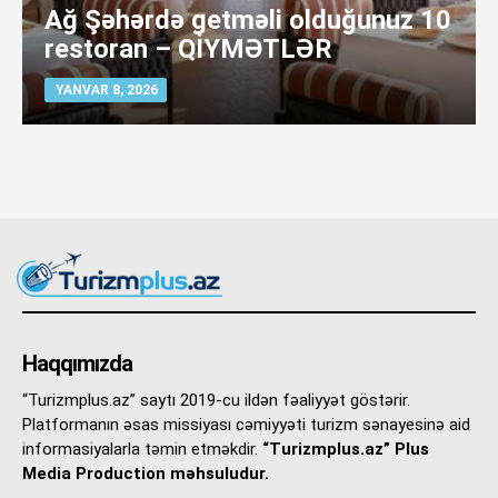
Ağ Şəhərdə getməli olduğunuz 10
restoran – QİYMƏTLƏR
YANVAR 8, 2026
Haqqımızda
“Turizmplus.az” saytı 2019-cu ildən fəaliyyət göstərir.
Platformanın əsas missiyası cəmiyyəti turizm sənayesinə aid
informasiyalarla təmin etməkdir.
“Turizmplus.az” Plus
Media Production məhsuludur.