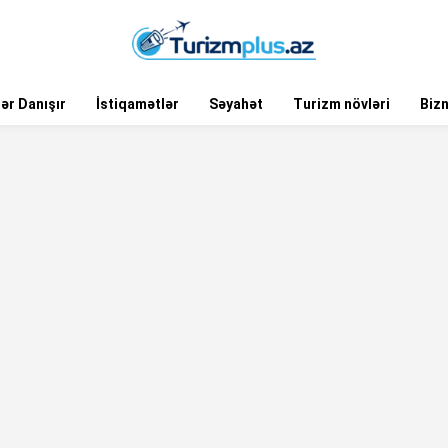
ər Danışır
İstiqamətlər
Səyahət
Turizm növləri
Biz