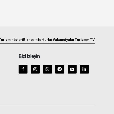
Turizm növləri
Biznes
İnfo-turlar
Vakansiyalar
Turizm+ TV
Bizi izləyin