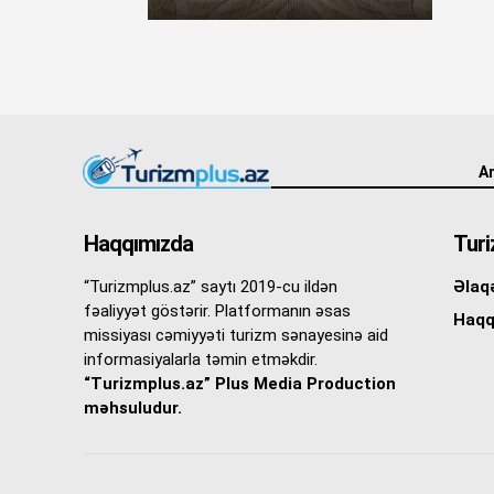
An
Haqqımızda
Turi
“Turizmplus.az” saytı 2019-cu ildən
Əlaq
fəaliyyət göstərir. Platformanın əsas
Haqq
missiyası cəmiyyəti turizm sənayesinə aid
informasiyalarla təmin etməkdir.
“Turizmplus.az” Plus Media Production
məhsuludur.