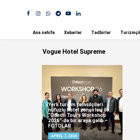
Ana səhifə
Xəbərlər
Tədbirlər
Turizmçil
Vogue Hotel Supreme
Yerli turizm təmsilçiləri
nüfuzlu hotel zəncirləri ilə
“Odeon Tours Workshop
2026”-da bir araya gəlib –
FOTOLAR
APREL 7, 2026