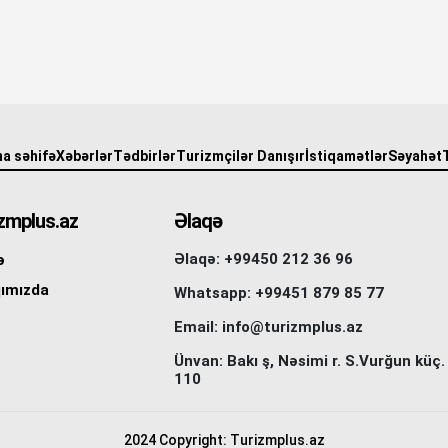
a səhifə
Xəbərlər
Tədbirlər
Turizmçilər Danışır
İstiqamətlər
Səyahət
zmplus.az
Əlaqə
Əlaqə: +99450 212 36 96
ə
ımızda
Whatsapp: +99451 879 85 77
Email: info@turizmplus.az
Ünvan: Bakı ş, Nəsimi r. S.Vurğun küç.
110
2024 Copyright: Turizmplus.az