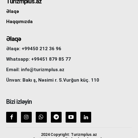
Turizmplus.az
Əlaqə
Haqqımızda
Əlaqə
Əlaqə: +99450 212 36 96
Whatsapp: +99451 879 85 77
Email: info@turizmplus.az
Ünvan: Bakı ş, Nəsimi r. S.Vurğun küç. 110
Bizi izləyin
2024 Copyright: Turizmplus.az