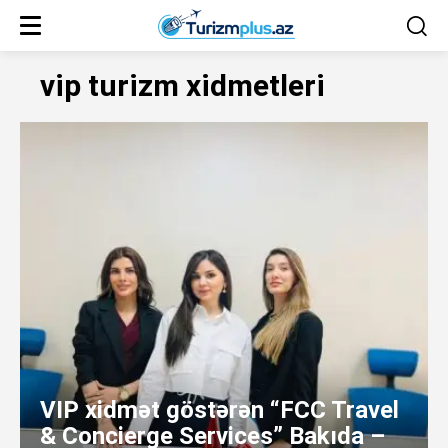
vip turizm xidmetleri
VIP xidmət göstərən “FCC Travel
& Concierge Services” Bakıda –