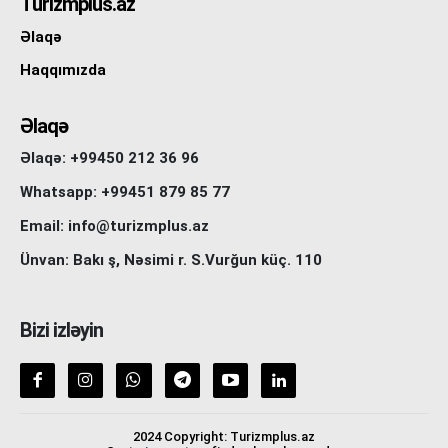
Turizmplus.az
Əlaqə
Haqqımızda
Əlaqə
Əlaqə: +99450 212 36 96
Whatsapp: +99451 879 85 77
Email: info@turizmplus.az
Ünvan: Bakı ş, Nəsimi r. S.Vurğun küç. 110
Bizi izləyin
2024 Copyright: Turizmplus.az