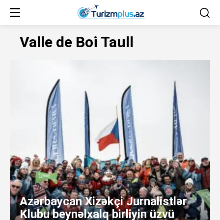
Valle de Boi Taull
Azərbaycan Xizəkçi Jurnalistlər
Klubu beynəlxalq birliyin üzvü