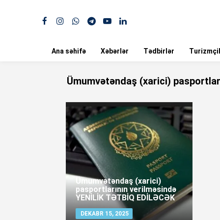
Ana səhifə
Xəbərlər
Tədbirlər
Turizmçil
Ümumvətəndaş (xarici) pasportla
Ümumvətəndaş (xarici)
pasportlarının verilməsində
YENİLİK TƏTBİQ EDİLƏCƏK
DEKABR 15, 2025