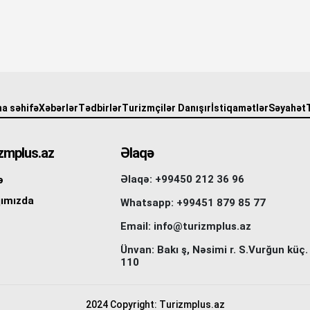
a səhifə
Xəbərlər
Tədbirlər
Turizmçilər Danışır
İstiqamətlər
Səyahət
zmplus.az
Əlaqə
Əlaqə: +99450 212 36 96
ə
ımızda
Whatsapp: +99451 879 85 77
Email: info@turizmplus.az
Ünvan: Bakı ş, Nəsimi r. S.Vurğun küç.
110
2024 Copyright: Turizmplus.az