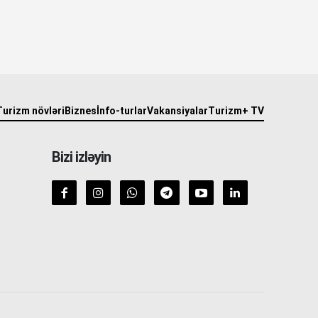
Turizm növləri
Biznes
İnfo-turlar
Vakansiyalar
Turizm+ TV
Bizi izləyin