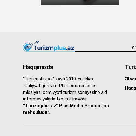
An
Haqqımızda
Turi
“Turizmplus.az” saytı 2019-cu ildən
Əlaq
fəaliyyət göstərir. Platformanın əsas
Haqq
missiyası cəmiyyəti turizm sənayesinə aid
informasiyalarla təmin etməkdir.
“Turizmplus.az” Plus Media Production
məhsuludur.