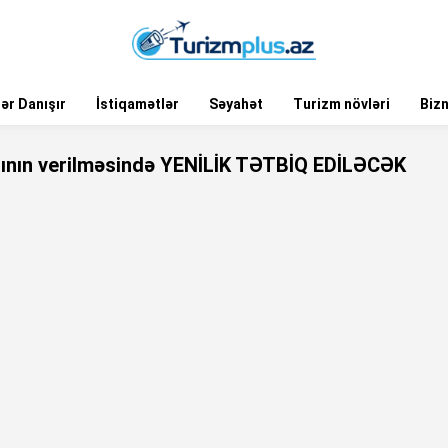
ər Danışır
İstiqamətlər
Səyahət
Turizm növləri
Biz
rının verilməsində YENİLİK TƏTBİQ EDİLƏCƏK