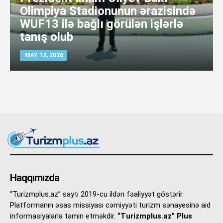
Olimpiya Stadionunun ərazisində
WUF13 ilə bağlı görülən işlərlə
tanış olub
MAY 12, 2026
Haqqımızda
“Turizmplus.az” saytı 2019-cu ildən fəaliyyət göstərir.
Platformanın əsas missiyası cəmiyyəti turizm sənayesinə aid
informasiyalarla təmin etməkdir.
“Turizmplus.az” Plus