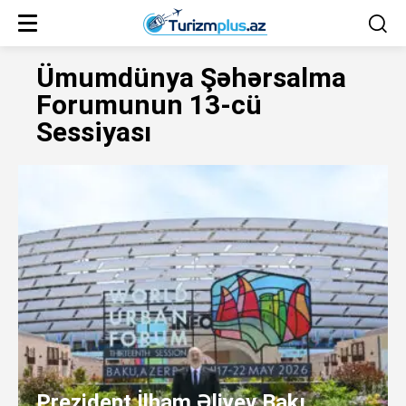
Ümumdünya Şəhərsalma
Forumunun 13-cü
Sessiyası
Prezident İlham Əliyev Bakı