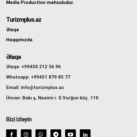
Media Production məhsuludur.
Turizmplus.az
Əlaqə
Haqqımızda
Əlaqə
Əlaqə: +99450 212 36 96
Whatsapp: +99451 879 85 77
Email: info@turizmplus.az
Ünvan: Bakı ş, Nəsimi r. S.Vurğun küç. 110
Bizi izləyin