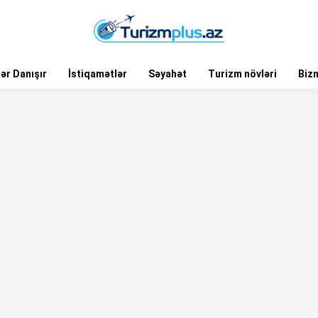
ər Danışır
İstiqamətlər
Səyahət
Turizm növləri
Biz
i