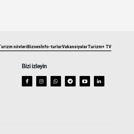
Turizm növləri
Biznes
İnfo-turlar
Vakansiyalar
Turizm+ TV
Bizi izləyin