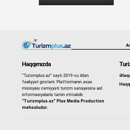
An
Haqqımızda
Turi
“Turizmplus.az” saytı 2019-cu ildən
Əlaq
fəaliyyət göstərir. Platformanın əsas
Haqq
missiyası cəmiyyəti turizm sənayesinə aid
informasiyalarla təmin etməkdir.
“Turizmplus.az” Plus Media Production
məhsuludur.