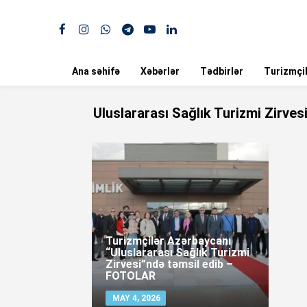
Ana səhifə
Xəbərlər
Tədbirlər
Turizmçil
Uluslararası Sağlık Turizmi Zirves
Turizmçilər Azərbaycanı
“Uluslararası Sağlık Turizmi
Zirvesi”ndə təmsil edib –
FOTOLAR
MAY 4, 2026