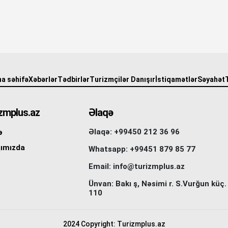
a səhifə
Xəbərlər
Tədbirlər
Turizmçilər Danışır
İstiqamətlər
Səyahət
zmplus.az
Əlaqə
Əlaqə: +99450 212 36 96
ə
ımızda
Whatsapp: +99451 879 85 77
Email: info@turizmplus.az
Ünvan: Bakı ş, Nəsimi r. S.Vurğun küç.
110
2024 Copyright: Turizmplus.az