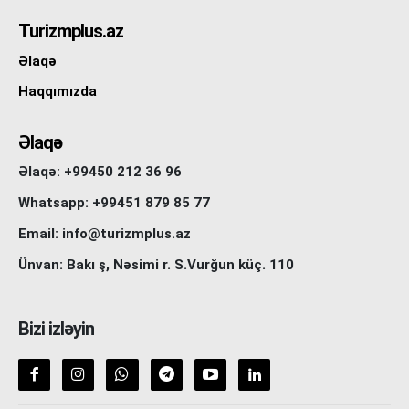
Turizmplus.az
Əlaqə
Haqqımızda
Əlaqə
Əlaqə: +99450 212 36 96
Whatsapp: +99451 879 85 77
Email: info@turizmplus.az
Ünvan: Bakı ş, Nəsimi r. S.Vurğun küç. 110
Bizi izləyin