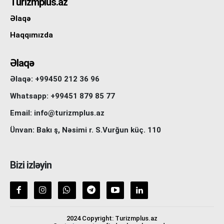
Turizmplus.az
Əlaqə
Haqqımızda
Əlaqə
Əlaqə: +99450 212 36 96
Whatsapp: +99451 879 85 77
Email: info@turizmplus.az
Ünvan: Bakı ş, Nəsimi r. S.Vurğun küç. 110
Bizi izləyin
2024 Copyright: Turizmplus.az