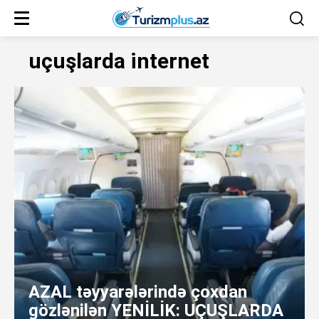
uçuşlarda internet
AZAL təyyarələrində çoxdan
gözlənilən YENİLİK: UÇUŞLARDA