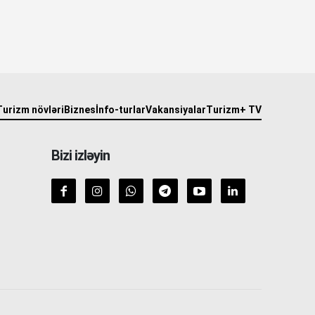
Turizm növləri
Biznes
İnfo-turlar
Vakansiyalar
Turizm+ TV
Bizi izləyin