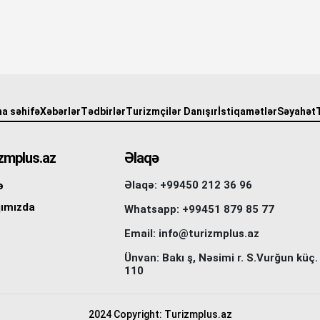
a səhifə
Xəbərlər
Tədbirlər
Turizmçilər Danışır
İstiqamətlər
Səyahət
zmplus.az
Əlaqə
Əlaqə: +99450 212 36 96
ə
ımızda
Whatsapp: +99451 879 85 77
Email: info@turizmplus.az
Ünvan: Bakı ş, Nəsimi r. S.Vurğun küç.
110
2024 Copyright: Turizmplus.az