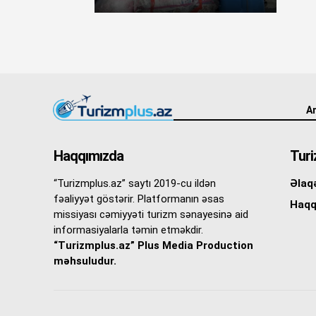
An
Haqqımızda
Turi
“Turizmplus.az” saytı 2019-cu ildən
Əlaq
fəaliyyət göstərir. Platformanın əsas
Haqq
missiyası cəmiyyəti turizm sənayesinə aid
informasiyalarla təmin etməkdir.
“Turizmplus.az” Plus Media Production
məhsuludur.