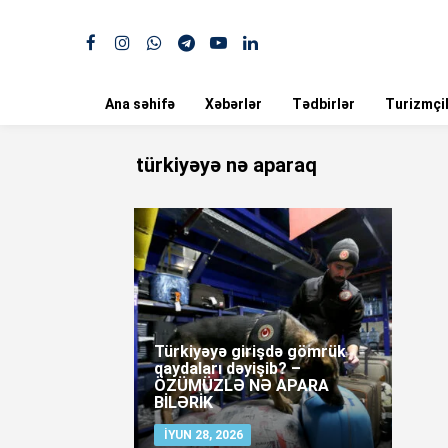
Ana səhifə
Xəbərlər
Tədbirlər
Turizmçil
türkiyəyə nə aparaq
Türkiyəyə girişdə gömrük
qaydaları dəyişib? –
ÖZÜMÜZLƏ NƏ APARA
BİLƏRİK
İYUN 28, 2026