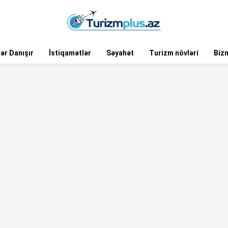
ər Danışır
İstiqamətlər
Səyahət
Turizm növləri
Biz