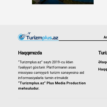
An
Haqqımızda
Turi
“Turizmplus.az” saytı 2019-cu ildən
Əlaq
fəaliyyət göstərir. Platformanın əsas
Haqq
missiyası cəmiyyəti turizm sənayesinə aid
informasiyalarla təmin etməkdir.
“Turizmplus.az” Plus Media Production
məhsuludur.