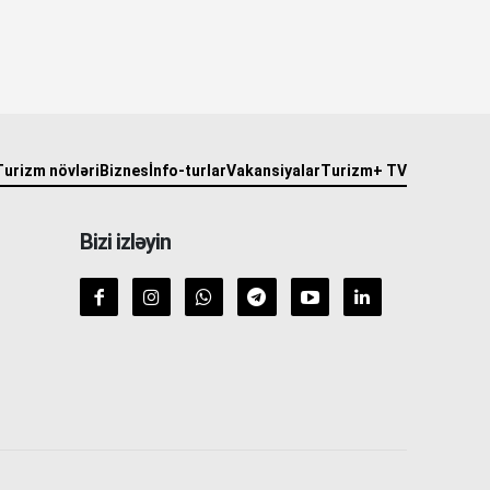
Turizm növləri
Biznes
İnfo-turlar
Vakansiyalar
Turizm+ TV
Bizi izləyin