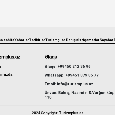
a səhifə
Xəbərlər
Tədbirlər
Turizmçilər Danışır
İstiqamətlər
Səyahət
zmplus.az
Əlaqə
Əlaqə: +99450 212 36 96
ə
ımızda
Whatsapp: +99451 879 85 77
Email: info@turizmplus.az
Ünvan: Bakı ş, Nəsimi r. S.Vurğun küç.
110
2024 Copyright: Turizmplus.az