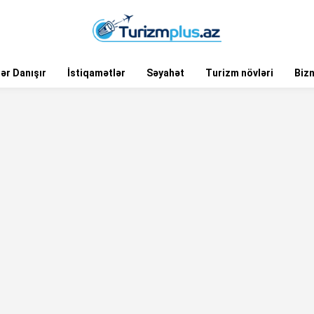
ər Danışır
İstiqamətlər
Səyahət
Turizm növləri
Biz