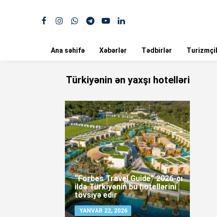
Ana səhifə
Xəbərlər
Tədbirlər
Turizmçil
Türkiyənin ən yaxşı hotelləri
“Forbes Travel Guide” 2026-cı
ildə Türkiyənin bu hotellərini
tövsiyə edir
YANVAR 22, 2026