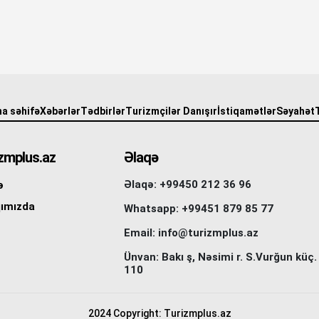
a səhifə
Xəbərlər
Tədbirlər
Turizmçilər Danışır
İstiqamətlər
Səyahət
zmplus.az
Əlaqə
Əlaqə: +99450 212 36 96
ə
ımızda
Whatsapp: +99451 879 85 77
Email: info@turizmplus.az
Ünvan: Bakı ş, Nəsimi r. S.Vurğun küç.
110
2024 Copyright: Turizmplus.az