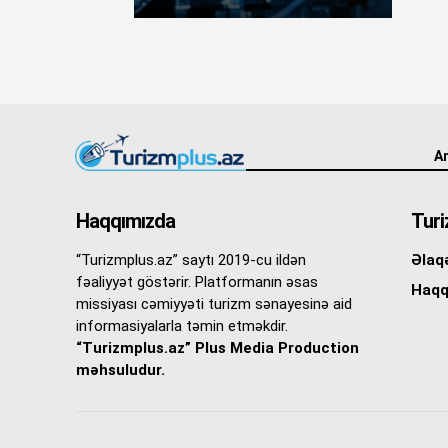
An
Haqqımızda
Turi
“Turizmplus.az” saytı 2019-cu ildən
Əlaq
fəaliyyət göstərir. Platformanın əsas
Haqq
missiyası cəmiyyəti turizm sənayesinə aid
informasiyalarla təmin etməkdir.
“Turizmplus.az” Plus Media Production
məhsuludur.