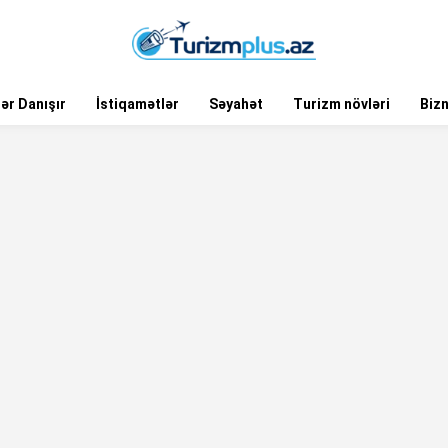
ər Danışır
İstiqamətlər
Səyahət
Turizm növləri
Biz