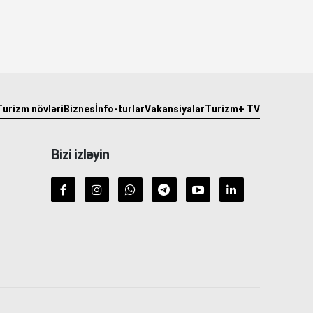
Turizm növləri
Biznes
İnfo-turlar
Vakansiyalar
Turizm+ TV
Bizi izləyin