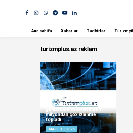
Ana səhifə
Xəbərlər
Tədbirlər
Turizmçil
turizmplus.az reklam
Turizmplus.az rekord
auditoriyaya çatdı: Münaqişə
günlərində xəbərlərimiz 1
milyondan çox izlənmə
topladı
MART 10, 2026