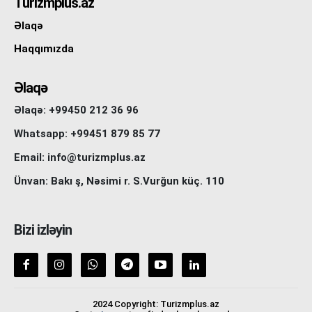
Turizmplus.az
Əlaqə
Haqqımızda
Əlaqə
Əlaqə: +99450 212 36 96
Whatsapp: +99451 879 85 77
Email: info@turizmplus.az
Ünvan: Bakı ş, Nəsimi r. S.Vurğun küç. 110
Bizi izləyin
2024 Copyright: Turizmplus.az