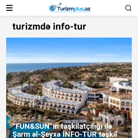
turizmdə info-tur
“FUN&SUN”ın təşkilatçılığı ilə
Şarm əl-Şeyxə İNFO-TUR təşkil