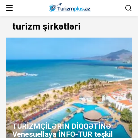
turizm şirkətləri
TURİZMÇİLƏRİN DİQQƏTİNƏ:
Venesuellaya İNFO-TUR təşkil