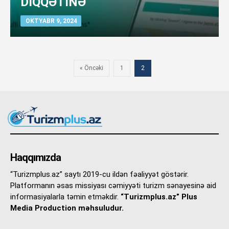
DİQQƏTİNƏ
OKTYABR 9, 2024
« Öncəki
1
2
Haqqımızda
“Turizmplus.az” saytı 2019-cu ildən fəaliyyət göstərir.
Platformanın əsas missiyası cəmiyyəti turizm sənayesinə aid
informasiyalarla təmin etməkdir.
“Turizmplus.az” Plus
Media Production məhsuludur.