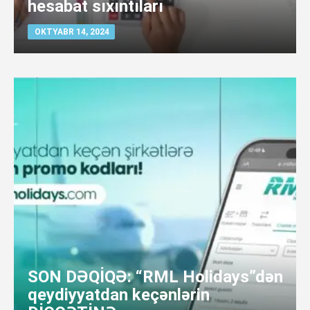
hesabat sıxıntıları
OKTYABR 14, 2024
SON DƏQİQƏ: “RML Holidays”dən
qeydiyyatdan keçənlərin