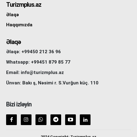
Turizmplus.az
Əlaqə
Haqqımızda
Əlaqə
Əlaqə: +99450 212 36 96
Whatsapp: +99451 879 85 77
Email: info@turizmplus.az
Ünvan: Bakı ş, Nəsimi r. S.Vurğun küç. 110
Bizi izləyin
2024 Copyright: Turizmplus.az