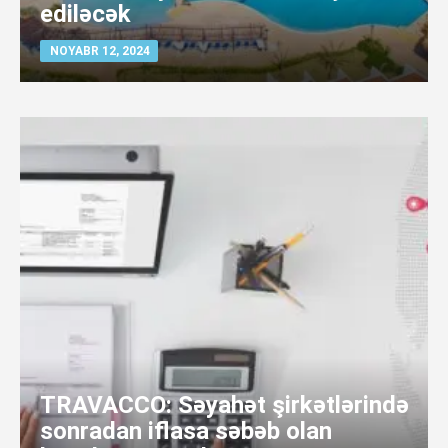
ediləcək
NOYABR 12, 2024
TRAVACCO: Səyahət şirkətlərində
sonradan iflasa səbəb olan