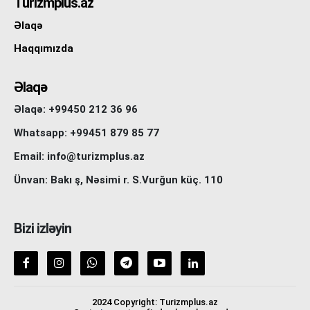
Turizmplus.az
Əlaqə
Haqqımızda
Əlaqə
Əlaqə: +99450 212 36 96
Whatsapp: +99451 879 85 77
Email: info@turizmplus.az
Ünvan: Bakı ş, Nəsimi r. S.Vurğun küç. 110
Bizi izləyin
2024 Copyright: Turizmplus.az