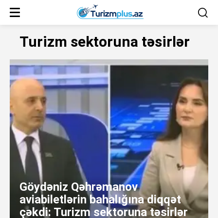
Turizm sektoruna təsirlər
Göydəniz Qəhrəmanov
aviabiletlərin bahalığına diqqət
çəkdi: Turizm sektoruna təsirlər