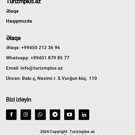
Turizmplus.az
Əlaqə
Haqqımızda
Əlaqə
Əlaqə: +99450 212 36 96
Whatsapp: +99451 879 85 77
Email: info@turizmplus.az
Ünvan: Bakı ş, Nəsimi r. S.Vurğun küç. 110
Bizi izləyin
2024 Copyright: Turizmplus.az