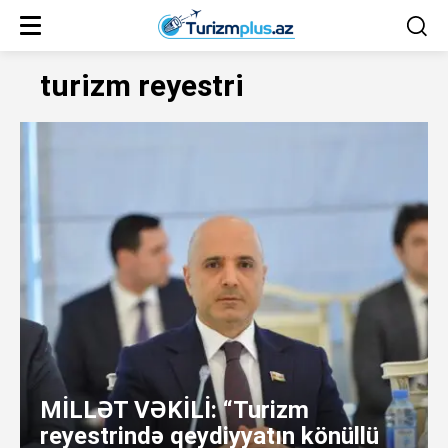
turizm reyestri
MİLLƏT VƏKİLİ: “Turizm
reyestrində qeydiyyatın könüllü