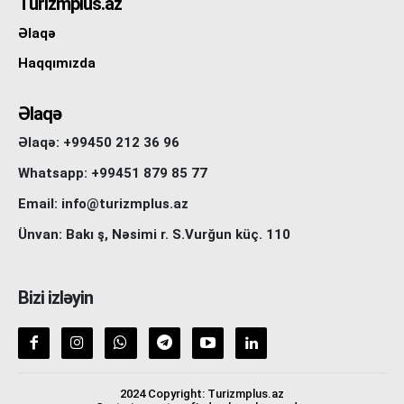
Turizmplus.az
Əlaqə
Haqqımızda
Əlaqə
Əlaqə: +99450 212 36 96
Whatsapp: +99451 879 85 77
Email: info@turizmplus.az
Ünvan: Bakı ş, Nəsimi r. S.Vurğun küç. 110
Bizi izləyin
2024 Copyright: Turizmplus.az