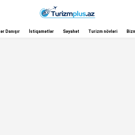
ər Danışır
İstiqamətlər
Səyahət
Turizm növləri
Biz