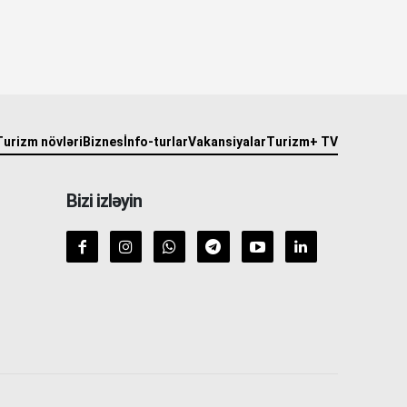
Turizm növləri
Biznes
İnfo-turlar
Vakansiyalar
Turizm+ TV
Bizi izləyin