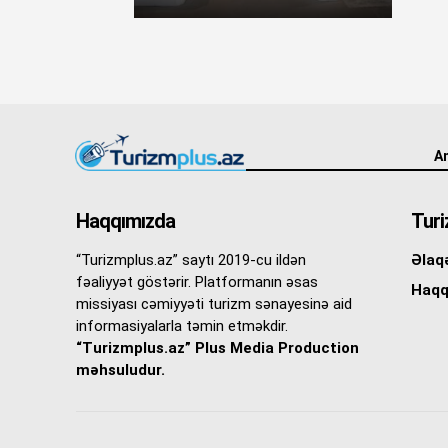
An
Haqqımızda
Turi
“Turizmplus.az” saytı 2019-cu ildən
Əlaq
fəaliyyət göstərir. Platformanın əsas
Haqq
missiyası cəmiyyəti turizm sənayesinə aid
informasiyalarla təmin etməkdir.
“Turizmplus.az” Plus Media Production
məhsuludur.