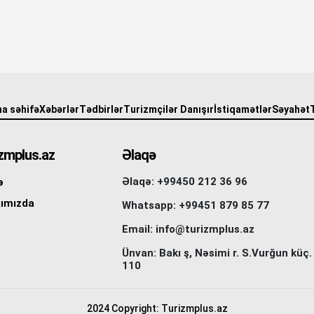
a səhifə
Xəbərlər
Tədbirlər
Turizmçilər Danışır
İstiqamətlər
Səyahət
zmplus.az
Əlaqə
Əlaqə: +99450 212 36 96
ə
ımızda
Whatsapp: +99451 879 85 77
Email: info@turizmplus.az
Ünvan: Bakı ş, Nəsimi r. S.Vurğun küç.
110
2024 Copyright: Turizmplus.az