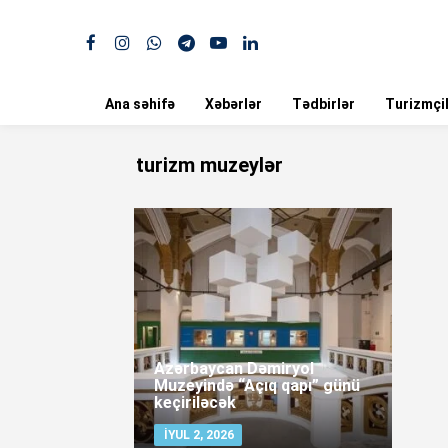
Ana səhifə
Xəbərlər
Tədbirlər
Turizmçil
turizm muzeylər
Azərbaycan Dəmiryol
Muzeyində “Açıq qapı” günü
keçiriləcək
İYUL 2, 2026