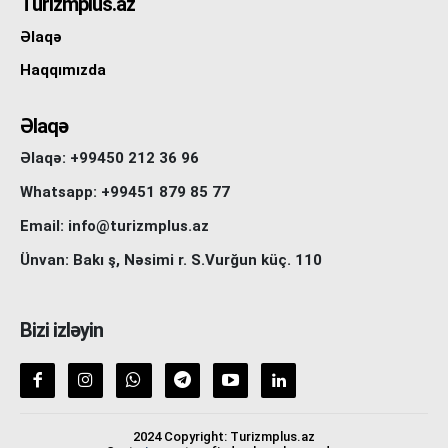
Turizmplus.az
Əlaqə
Haqqımızda
Əlaqə
Əlaqə: +99450 212 36 96
Whatsapp: +99451 879 85 77
Email: info@turizmplus.az
Ünvan: Bakı ş, Nəsimi r. S.Vurğun küç. 110
Bizi izləyin
2024 Copyright: Turizmplus.az