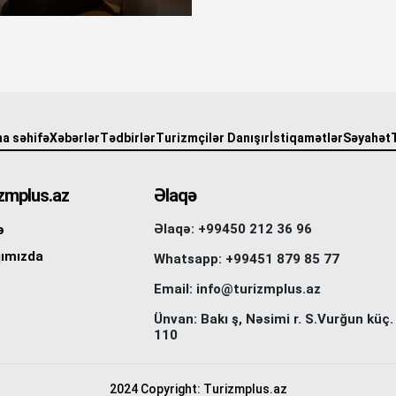
a səhifə
Xəbərlər
Tədbirlər
Turizmçilər Danışır
İstiqamətlər
Səyahət
zmplus.az
Əlaqə
Əlaqə: +99450 212 36 96
ə
ımızda
Whatsapp: +99451 879 85 77
Email: info@turizmplus.az
Ünvan: Bakı ş, Nəsimi r. S.Vurğun küç.
110
2024 Copyright: Turizmplus.az