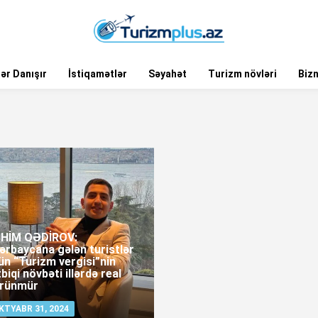
ər Danışır
İstiqamətlər
Səyahət
Turizm növləri
Biz
HİM QƏDİROV:
ərbaycana gələn turistlər
ün “Turizm vergisi”nin
biqi növbəti illərdə real
rünmür
KTYABR 31, 2024