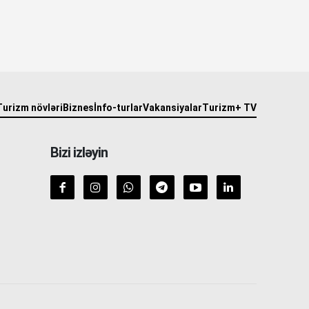
Turizm növləri
Biznes
İnfo-turlar
Vakansiyalar
Turizm+ TV
Bizi izləyin