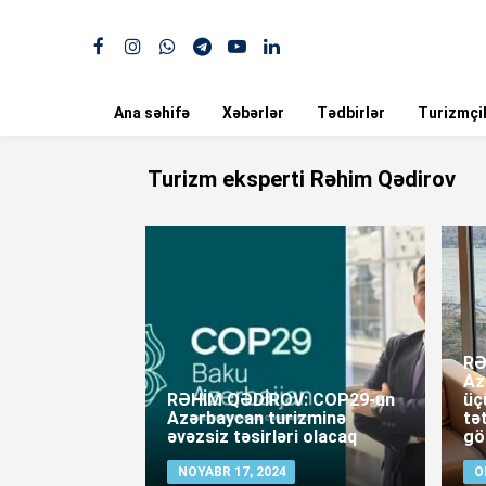
Ana səhifə
Xəbərlər
Tədbirlər
Turizmçil
Turizm eksperti Rəhim Qədirov
RƏ
Az
RƏHİM QƏDİROV: COP29-un
üç
Azərbaycan turizminə
tət
əvəzsiz təsirləri olacaq
gö
NOYABR 17, 2024
O