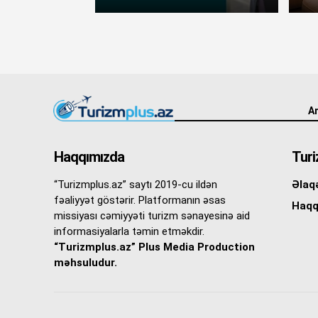
An
Haqqımızda
Turi
“Turizmplus.az” saytı 2019-cu ildən
Əlaq
fəaliyyət göstərir. Platformanın əsas
Haqq
missiyası cəmiyyəti turizm sənayesinə aid
informasiyalarla təmin etməkdir.
“Turizmplus.az” Plus Media Production
məhsuludur.