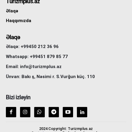
Turizmplus.az
Əlaqə
Haqqımızda
Əlaqə
Əlaqə: +99450 212 36 96
Whatsapp: +99451 879 85 77
Email: info@turizmplus.az
Ünvan: Bakı ş, Nəsimi r. S.Vurğun küç. 110
Bizi izləyin
2024 Copyright: Turizmplus.az