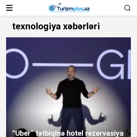
texnologiya xəbərləri
“Uber” tətbiqinə hotel rezervasiya