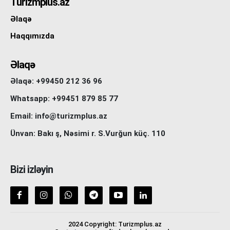
Turizmplus.az
Əlaqə
Haqqımızda
Əlaqə
Əlaqə: +99450 212 36 96
Whatsapp: +99451 879 85 77
Email: info@turizmplus.az
Ünvan: Bakı ş, Nəsimi r. S.Vurğun küç. 110
Bizi izləyin
2024 Copyright: Turizmplus.az