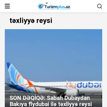
təxliyyə reysi
SON DƏQİQƏ: Sabah Dubaydan
Bakıya flydubai ilə təxliyyə reysi