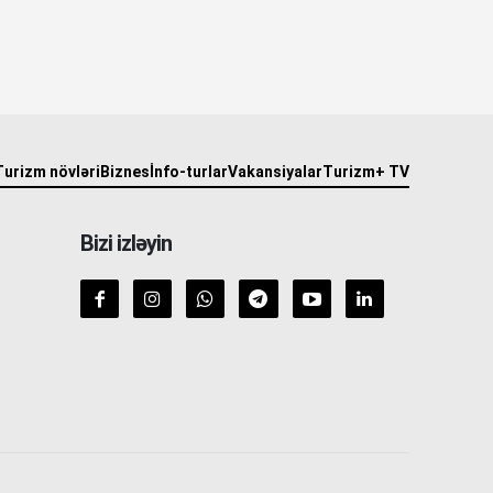
Turizm növləri
Biznes
İnfo-turlar
Vakansiyalar
Turizm+ TV
Bizi izləyin