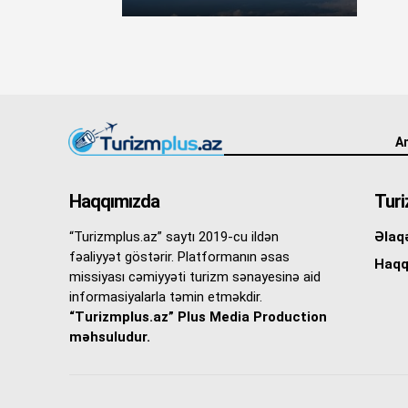
An
Haqqımızda
Turi
“Turizmplus.az” saytı 2019-cu ildən
Əlaq
fəaliyyət göstərir. Platformanın əsas
Haqq
missiyası cəmiyyəti turizm sənayesinə aid
informasiyalarla təmin etməkdir.
“Turizmplus.az” Plus Media Production
məhsuludur.