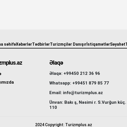
a səhifə
Xəbərlər
Tədbirlər
Turizmçilər Danışır
İstiqamətlər
Səyahət
zmplus.az
Əlaqə
Əlaqə: +99450 212 36 96
ə
ımızda
Whatsapp: +99451 879 85 77
Email: info@turizmplus.az
Ünvan: Bakı ş, Nəsimi r. S.Vurğun küç.
110
2024 Copyright: Turizmplus.az