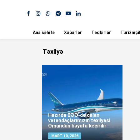
Ana səhifə
Xəbərlər
Tədbirlər
Turizmçil
Təxliyə
Hazırda BƏƏ-də qalan
vətəndaşlarımızın təxliyəsi
Omandan həyata keçirilir
MART 10, 2026