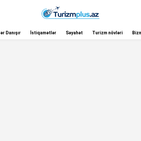
ər Danışır
İstiqamətlər
Səyahət
Turizm növləri
Biz