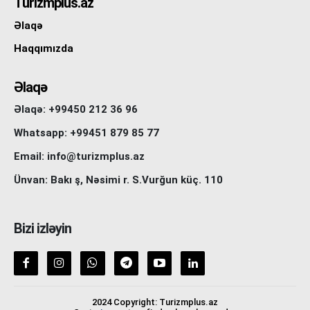
Turizmplus.az
Əlaqə
Haqqımızda
Əlaqə
Əlaqə: +99450 212 36 96
Whatsapp: +99451 879 85 77
Email: info@turizmplus.az
Ünvan: Bakı ş, Nəsimi r. S.Vurğun küç. 110
Bizi izləyin
2024 Copyright: Turizmplus.az