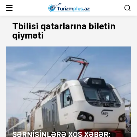
Tbilisi qatarlarına biletin
qiyməti
SƏRNİŞİNLƏRƏ XOŞ XƏBƏR: