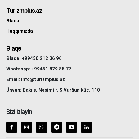
Turizmplus.az
Əlaqə
Haqqımızda
Əlaqə
Əlaqə: +99450 212 36 96
Whatsapp: +99451 879 85 77
Email: info@turizmplus.az
Ünvan: Bakı ş, Nəsimi r. S.Vurğun küç. 110
Bizi izləyin