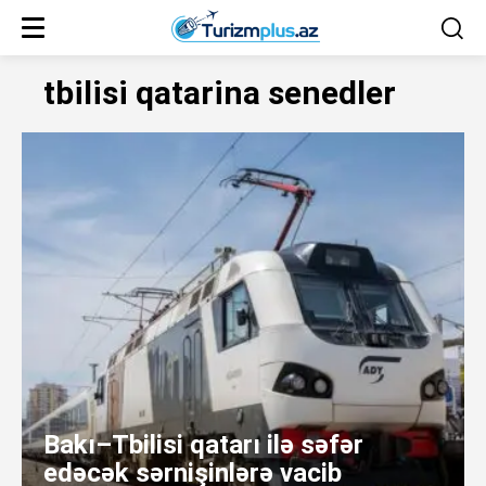
tbilisi qatarina senedler
Bakı–Tbilisi qatarı ilə səfər
edəcək sərnişinlərə vacib