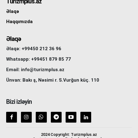
Turizmplus.az
Əlaqə
Haqqımızda
Əlaqə
Əlaqə: +99450 212 36 96
Whatsapp: +99451 879 85 77
Email: info@turizmplus.az
Ünvan: Bakı ş, Nəsimi r. S.Vurğun küç. 110
Bizi izləyin
2024 Copyright: Turizmplus.az