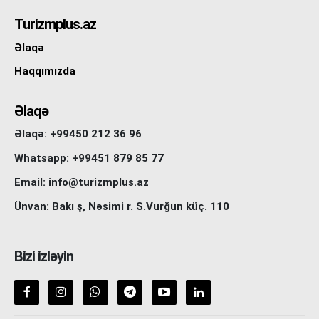
Turizmplus.az
Əlaqə
Haqqımızda
Əlaqə
Əlaqə: +99450 212 36 96
Whatsapp: +99451 879 85 77
Email: info@turizmplus.az
Ünvan: Bakı ş, Nəsimi r. S.Vurğun küç. 110
Bizi izləyin