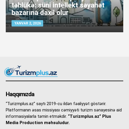
təhlükə: süni intellekt səyahət
bazarına daxil olur
YANVAR 2, 2026
Haqqımızda
“Turizmplus.az” saytı 2019-cu ildən fəaliyyət göstərir.
Platformanın əsas missiyası cəmiyyəti turizm sənayesinə aid
informasiyalarla təmin etməkdir.
“Turizmplus.az” Plus
Media Production məhsuludur.