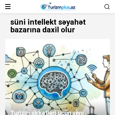
süni intellekt səyahət
bazarına daxil olur
Turizm şirkətləri üçün yeni