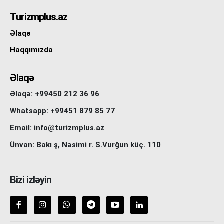
Turizmplus.az
Əlaqə
Haqqımızda
Əlaqə
Əlaqə: +99450 212 36 96
Whatsapp: +99451 879 85 77
Email: info@turizmplus.az
Ünvan: Bakı ş, Nəsimi r. S.Vurğun küç. 110
Bizi izləyin