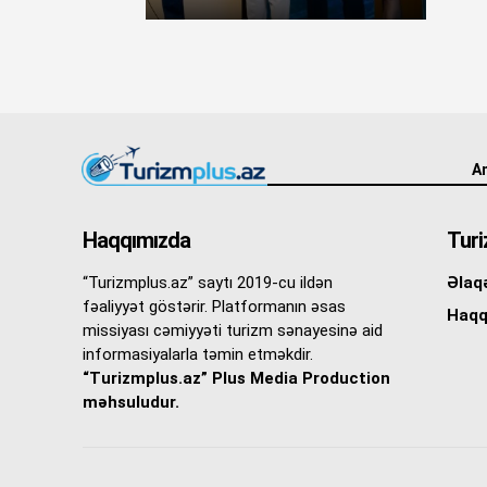
An
Haqqımızda
Turi
“Turizmplus.az” saytı 2019-cu ildən
Əlaq
fəaliyyət göstərir. Platformanın əsas
Haqq
missiyası cəmiyyəti turizm sənayesinə aid
informasiyalarla təmin etməkdir.
“Turizmplus.az” Plus Media Production
məhsuludur.