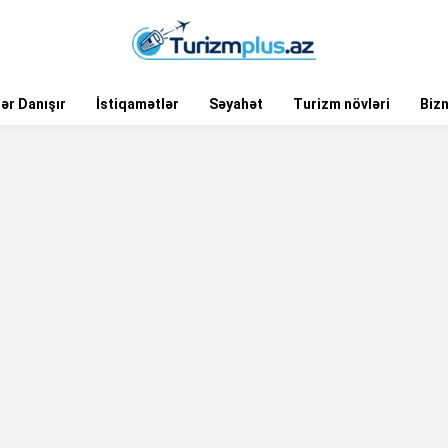
ər Danışır
İstiqamətlər
Səyahət
Turizm növləri
Biz