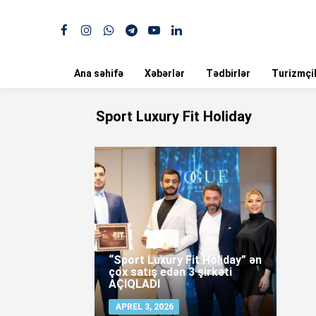
Ana səhifə
Xəbərlər
Tədbirlər
Turizmçil
Sport Luxury Fit Holiday
“Sport Luxury Fit Holiday” ən
çox satış edən 3 şirkəti
AÇIQLADI
APREL 3, 2026