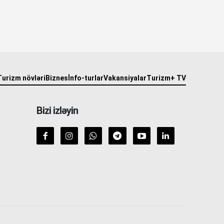
Turizm növləri
Biznes
İnfo-turlar
Vakansiyalar
Turizm+ TV
Bizi izləyin