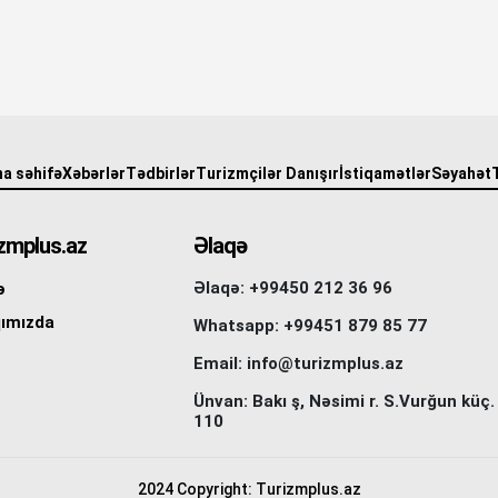
a səhifə
Xəbərlər
Tədbirlər
Turizmçilər Danışır
İstiqamətlər
Səyahət
zmplus.az
Əlaqə
Əlaqə: +99450 212 36 96
ə
ımızda
Whatsapp: +99451 879 85 77
Email: info@turizmplus.az
Ünvan: Bakı ş, Nəsimi r. S.Vurğun küç.
110
2024 Copyright: Turizmplus.az