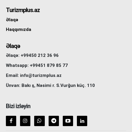
Turizmplus.az
Əlaqə
Haqqımızda
Əlaqə
Əlaqə: +99450 212 36 96
Whatsapp: +99451 879 85 77
Email: info@turizmplus.az
Ünvan: Bakı ş, Nəsimi r. S.Vurğun küç. 110
Bizi izləyin