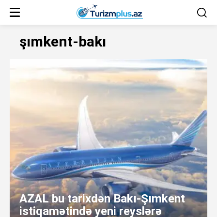
şımkent-bakı
AZAL bu tarixdən Bakı-Şımkent
istiqamətində yeni reyslərə