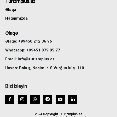
Turizmplus.az
Əlaqə
Haqqımızda
Əlaqə
Əlaqə: +99450 212 36 96
Whatsapp: +99451 879 85 77
Email: info@turizmplus.az
Ünvan: Bakı ş, Nəsimi r. S.Vurğun küç. 110
Bizi izləyin
2024 Copyright: Turizmplus.az