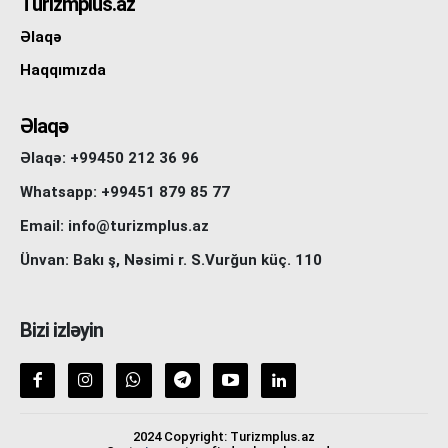
Turizmplus.az
Əlaqə
Haqqımızda
Əlaqə
Əlaqə: +99450 212 36 96
Whatsapp: +99451 879 85 77
Email: info@turizmplus.az
Ünvan: Bakı ş, Nəsimi r. S.Vurğun küç. 110
Bizi izləyin
2024 Copyright: Turizmplus.az