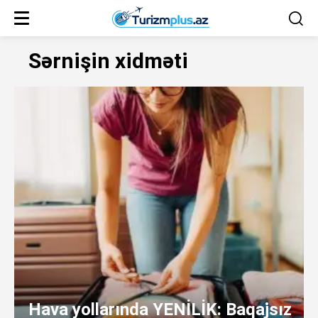
Sərnişin xidməti
Hava yollarında YENİLİK: Baqajsız