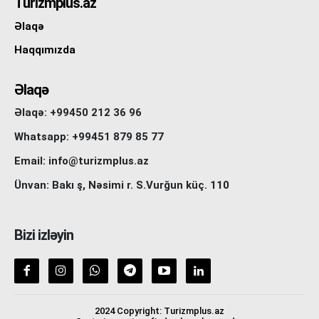
Turizmplus.az
Əlaqə
Haqqımızda
Əlaqə
Əlaqə: +99450 212 36 96
Whatsapp: +99451 879 85 77
Email: info@turizmplus.az
Ünvan: Bakı ş, Nəsimi r. S.Vurğun küç. 110
Bizi izləyin
2024 Copyright: Turizmplus.az