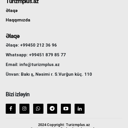
Turizmplus.az
Əlaqə
Haqqımızda
Əlaqə
Əlaqə: +99450 212 36 96
Whatsapp: +99451 879 85 77
Email: info@turizmplus.az
Ünvan: Bakı ş, Nəsimi r. S.Vurğun küç. 110
Bizi izləyin
2024 Copyright: Turizmplus.az