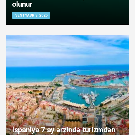
olunur
SENTYABR 3, 2025
İspaniya 7 ay ərzində turizmdən