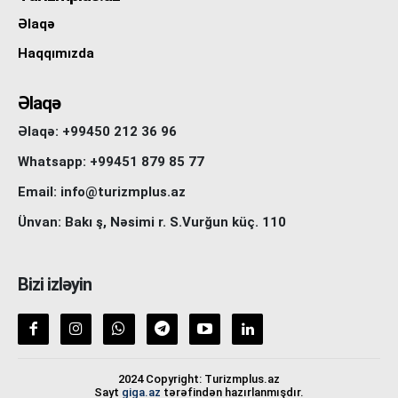
Əlaqə
Haqqımızda
Əlaqə
Əlaqə: +99450 212 36 96
Whatsapp: +99451 879 85 77
Email: info@turizmplus.az
Ünvan: Bakı ş, Nəsimi r. S.Vurğun küç. 110
Bizi izləyin
2024 Copyright: Turizmplus.az
Sayt
giga.az
tərəfindən hazırlanmışdır.