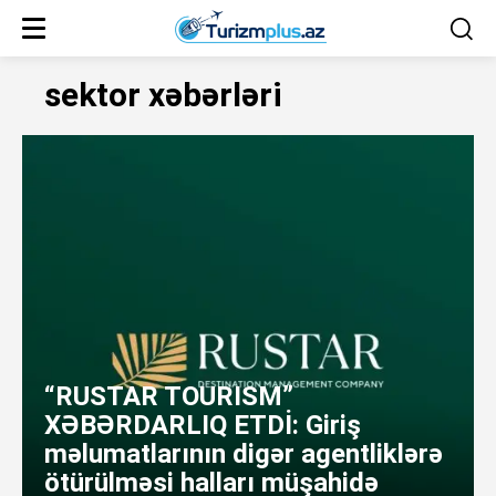
sektor xəbərləri
“RUSTAR TOURISM”
XƏBƏRDARLIQ ETDİ: Giriş
məlumatlarının digər agentliklərə
ötürülməsi halları müşahidə