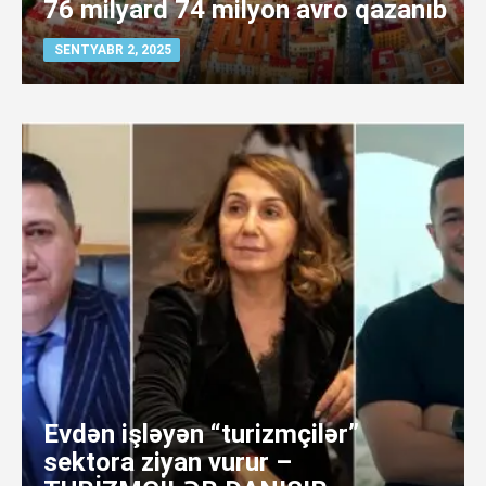
76 milyard 74 milyon avro qazanıb
SENTYABR 2, 2025
Evdən işləyən “turizmçilər”
sektora ziyan vurur –